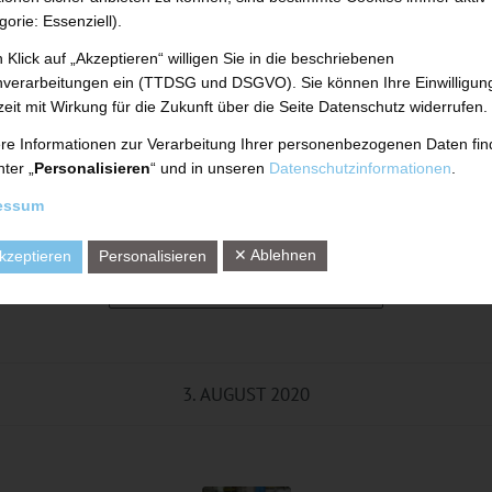
t 35 Jahren international agierende Hersteller v
gorie: Essenziell).
uf die Ausbildung eigener Nachwuchskräfte. „Wir 
 Klick auf „Akzeptieren“ willigen Sie in die beschriebenen
verarbeitungen ein (TTDSG und DSGVO). Sie können Ihre Einwilligun
n. Wenn wir unseren Nachwuchs selbst ausbilden
zeit mit Wirkung für die Zukunft über die Seite Datenschutz widerrufen.
lg unseres Unternehmens. Außerdem ebnen wir d
re Informationen zur Verarbeitung Ihrer personenbezogenen Daten fi
nter „
Personalisieren
“ und in unseren
Datenschutzinformationen
.
n Ausbildung den Weg in eine erfolgreiche beruflich
essum
hrender Gesellschafter der UTH GmbH.
✕ Ablehnen
kzeptieren
Personalisieren
Weiterlesen
3. AUGUST 2020