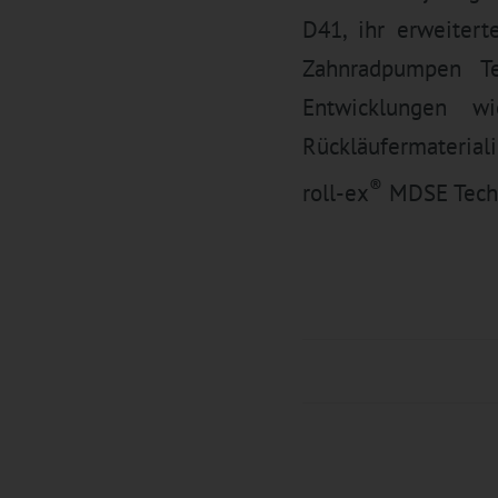
D41, ihr erweiter
Zahnradpumpen Te
Entwicklungen wi
Rückläufermaterial
®
roll-ex
MDSE Techn