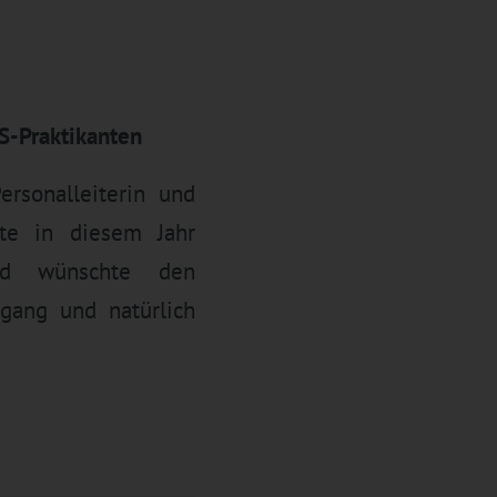
S-Praktikanten
rsonalleiterin und
ßte in diesem Jahr
nd wünschte den
egang und natürlich