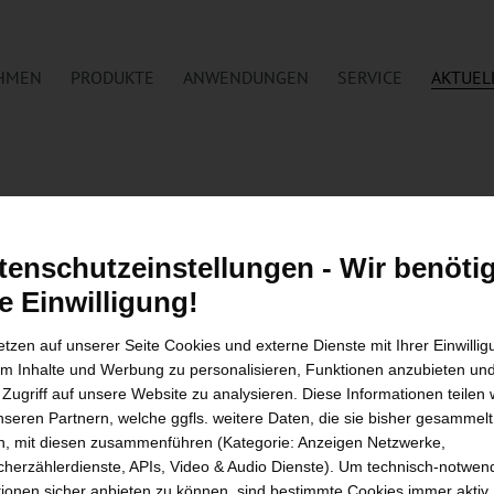
HMEN
PRODUKTE
ANWENDUNGEN
SERVICE
AKTUEL
tenschutzeinstellungen - Wir benöti
re Einwilligung!
GMBH BEGRÜSST DREI ANGEHE
etzen auf unserer Seite Cookies und externe Dienste mit Ihrer Einwilli
NDUSTRIEMECHANIKER
um Inhalte und Werbung zu personalisieren, Funktionen anzubieten un
 Zugriff auf unsere Website zu analysieren. Diese Informationen teilen 
nseren Partnern, welche ggfls. weitere Daten, die sie bisher gesammelt
, mit diesen zusammenführen (Kategorie: Anzeigen Netzwerke,
herzählerdienste, APIs, Video & Audio Dienste). Um technisch-notwen
en sind jetzt beim Maschinenbauunternehmen U
ionen sicher anbieten zu können, sind bestimmte Cookies immer aktiv