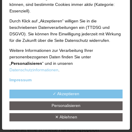
Wir liefern unseren Kunden mehr als eine
können, sind bestimmte Cookies immer aktiv (Kategorie:
Maschine.
Wir entwickeln gemeinsam mit
ihnen
Essenziell).
eine verfahrenstechnische Lösung.
Dabei setzen
Durch Klick auf „Akzeptieren“ willigen Sie in die
wir auf Ganzheitlichkeit. Wir begleiten unsere
beschriebenen Datenverarbeitungen ein (TTDSG und
Kunden von der Konzeption und Entwicklung bis
DSGVO). Sie können Ihre Einwilligung jederzeit mit Wirkung
für die Zukunft über die Seite Datenschutz widerrufen.
zum Produktionsstart.
Weitere Informationen zur Verarbeitung Ihrer
Im After Sales Service stehen wir unseren
personenbezogenen Daten finden Sie unter
„
Personalisieren
“ und in unseren
Kunden als zuverlässiger Partner mit unseren
Datenschutzinformationen
.
weltweiten Partnern und UTH-Organisationen
Impressum
vor Ort zur Seite – mit schnellen Lösungen für
jede Situation und dem klaren Ziel: eine
✓ Akzeptieren
reibungslose Produktion zu gewährleisten.
Personalisieren
Unser weltweites Service- und Vertriebsnetzwerk
✕ Ablehnen
macht es möglich, dass wir unseren Kunden
überall eine schnelle Handlungsoption