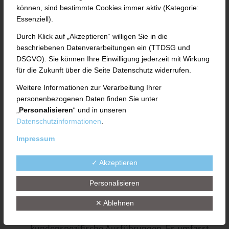
können, sind bestimmte Cookies immer aktiv (Kategorie:
Essenziell).
Technologie basiert auf dem von UTH
entwickelten bewährten Zwei-Walzen-
Durch Klick auf „Akzeptieren“ willigen Sie in die
beschriebenen Datenverarbeitungen ein (TTDSG und
Plastifizierer (TRP) mit integrierter
DSGVO). Sie können Ihre Einwilligung jederzeit mit Wirkung
Zahnradpumpe
.
für die Zukunft über die Seite Datenschutz widerrufen.
Innovativer Prozess zur besonders
Weitere Informationen zur Verarbeitung Ihrer
schonenden und kontinuierlichen
personenbezogenen Daten finden Sie unter
„
Personalisieren
“ und in unseren
Verarbeitung von Kautschukmischungen.
Datenschutzinformationen
.
Die TRP-Technologie basiert auf einem
Impressum
offenen Walzensystem mit unterschiedlichen
Zonen auf der Walzenlänge.
✓ Akzeptieren
Eine alternative Lösung zu bestehenden
Personalisieren
Verfahren.
✕ Ablehnen
Modulares Konzept ermöglicht
kundenspezifische Ausführungen. Es umfasst