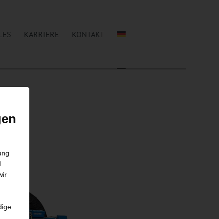
LES
KARRIERE
KONTAKT
gen
gung
d
wir
dige