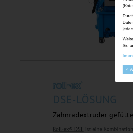
(Kate
Durch
Daten
jeder
Weite
Sie u
Impr
✓ A
DSE-LÖSUNG
Zahnradextruder gefütt
Roll-ex® DSE
ist eine Kombinatio