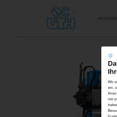
UNTERNE
Da
Ih
Wir s
ein, 
Ihren
mit u
haben
Besuc
Funkt