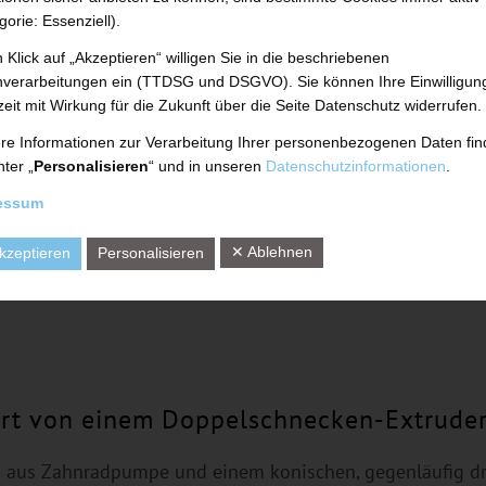
gorie: Essenziell).
 Klick auf „Akzeptieren“ willigen Sie in die beschriebenen
verarbeitungen ein (TTDSG und DSGVO). Sie können Ihre Einwilligun
zeit mit Wirkung für die Zukunft über die Seite Datenschutz widerrufen.
re Informationen zur Verarbeitung Ihrer personenbezogenen Daten fi
nter „
Personalisieren
“ und in unseren
Datenschutzinformationen
.
essum
✕ Ablehnen
kzeptieren
Personalisieren
ert von einem Doppelschnecken-Extrude
n aus Zahnradpumpe und einem konischen, gegenläufig 