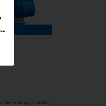
g
nden
r
drehenden Doppelschnecken-