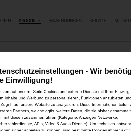
HMEN
PRODUKTE
ANWENDUNGEN
SERVICE
AKTUEL
tenschutzeinstellungen - Wir benöti
re Einwilligung!
etzen auf unserer Seite Cookies und externe Dienste mit Ihrer Einwilli
um Inhalte und Werbung zu personalisieren, Funktionen anzubieten un
 Zugriff auf unsere Website zu analysieren. Diese Informationen teilen 
nseren Partnern, welche ggfls. weitere Daten, die sie bisher gesammelt
, mit diesen zusammenführen (Kategorie: Anzeigen Netzwerke,
herzählerdienste, APIs, Video & Audio Dienste). Um technisch-notwen
ionen sicher anbieten zu können, sind bestimmte Cookies immer aktiv