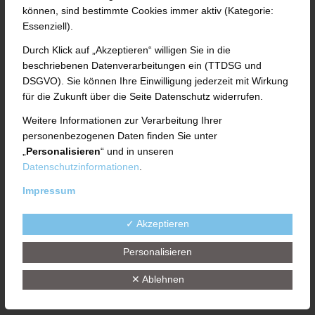
können, sind bestimmte Cookies immer aktiv (Kategorie:
Fulda. Die im Fuldaer Münsterfeld
Essenziell).
ansässige UTH GmbH hat jetzt ihre
Durch Klick auf „Akzeptieren“ willigen Sie in die
beschriebenen Datenverarbeitungen ein (TTDSG und
Managementsysteme in den Bereichen
DSGVO). Sie können Ihre Einwilligung jederzeit mit Wirkung
für die Zukunft über die Seite Datenschutz widerrufen.
Qualität und Umwelt nach den
Weitere Informationen zur Verarbeitung Ihrer
international anerkannten Normen der DIN
personenbezogenen Daten finden Sie unter
EN ISO 9001 und DIN EN ISO 14001
„
Personalisieren
“ und in unseren
Datenschutzinformationen
.
zertifizieren lassen. Dabei lag der Fokus
Impressum
des weltweit agierenden
Maschinenbauunternehmens auf der
✓ Akzeptieren
Validierung des betriebseigenen
Personalisieren
Umweltschutzmanagements. „Wir möchten
✕ Ablehnen
damit nachvollziehbar aufzeigen, dass