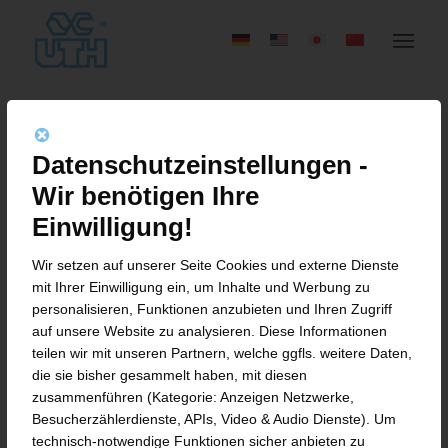
MASCHINENBAUER UTH
Datenschutzeinstellungen -
BEKENNT SICH KLAR ZU
Wir benötigen Ihre
KLIMA- UND
Einwilligung!
UMWELTSCHUTZ
Wir setzen auf unserer Seite Cookies und externe Dienste
mit Ihrer Einwilligung ein, um Inhalte und Werbung zu
personalisieren, Funktionen anzubieten und Ihren Zugriff
auf unsere Website zu analysieren. Diese Informationen
teilen wir mit unseren Partnern, welche ggfls. weitere Daten,
International anerkannt:
die sie bisher gesammelt haben, mit diesen
Umweltmanagement-Zertifizierung nach
zusammenführen (Kategorie: Anzeigen Netzwerke,
Besucherzählerdienste, APIs, Video & Audio Dienste). Um
DIN EN ISO 14001
technisch-notwendige Funktionen sicher anbieten zu