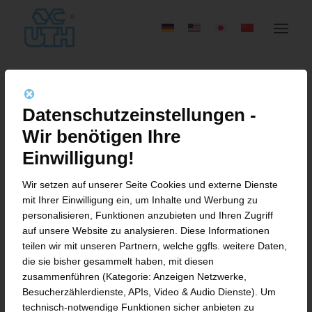
BOYS‘ DAY BEI
Datenschutzeinstellungen -
MASCHINENBAU UTH
Wir benötigen Ihre
Einwilligung!
Wir setzen auf unserer Seite Cookies und externe Dienste
Einen Blick hinter die Kulissen des
mit Ihrer Einwilligung ein, um Inhalte und Werbung zu
personalisieren, Funktionen anzubieten und Ihren Zugriff
Maschinenbauunternehmens UTH im
auf unsere Website zu analysieren. Diese Informationen
teilen wir mit unseren Partnern, welche ggfls. weitere Daten,
Münsterfeld konnten zwei Jungen am
die sie bisher gesammelt haben, mit diesen
heutigen Girls‘ and Boys‘ Day werfen, die
zusammenführen (Kategorie: Anzeigen Netzwerke,
Besucherzählerdienste, APIs, Video & Audio Dienste). Um
von der Personalleiterin und
technisch-notwendige Funktionen sicher anbieten zu