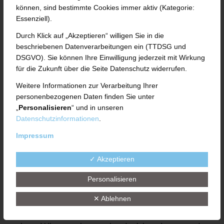
Ausbildungsverantwortlichen Eva Maria
können, sind bestimmte Cookies immer aktiv (Kategorie:
Essenziell).
Uth begrüßt wurden. Dabei haben sie sich
Durch Klick auf „Akzeptieren“ willigen Sie in die
vor allem ein Bild von den eher
beschriebenen Datenverarbeitungen ein (TTDSG und
DSGVO). Sie können Ihre Einwilligung jederzeit mit Wirkung
frauentypischen Berufen der
für die Zukunft über die Seite Datenschutz widerrufen.
Empfangssekretärin und Kauffrau für
Weitere Informationen zur Verarbeitung Ihrer
Büromanagement machen können.
personenbezogenen Daten finden Sie unter
„
Personalisieren
“ und in unseren
Datenschutzinformationen
.
Bei einer Führung durch den Betrieb, dem
Impressum
Einsatz am Firmenempfang, dem Verteilen
der Hauspost und der Vorbereitung von
✓ Akzeptieren
Präsentationsmedien konnten die beiden
Personalisieren
Schüler erste Einblicke in die Praxis
✕ Ablehnen
gewinnen. Die UTH-Mitarbeiter waren von