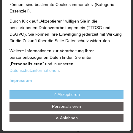
Deutsche Qualitätsmaschinen für die
können, sind bestimmte Cookies immer aktiv (Kategorie:
schonende, saubere und präzise
Essenziell).
Verarbeitung von Kautschuk, Silikon und
Durch Klick auf „Akzeptieren“ willigen Sie in die
Polymeren für vielfältige Anwendungen.
beschriebenen Datenverarbeitungen ein (TTDSG und
DSGVO). Sie können Ihre Einwilligung jederzeit mit Wirkung
Die Verarbeitung von Kautschuk, Silikon und
für die Zukunft über die Seite Datenschutz widerrufen.
Polymeren ist Präzisionsarbeit – gerade auch im
Weitere Informationen zur Verarbeitung Ihrer
Hinblick auf die stetig wachsenden
personenbezogenen Daten finden Sie unter
Marktanforderungen. Um ein Höchstmaß an
„
Personalisieren
“ und in unseren
Qualität zu erreichen, sind leistungsstarke
Datenschutzinformationen
.
Technologien und Prozesse gefordert.
Impressum
✓ Akzeptieren
REIFENANWENDUNGEN
Personalisieren
✕ Ablehnen
Qualität und Wirtschaftlichkeit stehen an erster
Stelle. Mit innovativen Lösungen und