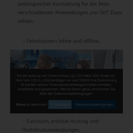
umfangreicher Ausstattung für die Tests
verschiedenster Anwendungen „vor Ort“. Dazu
zählen:
– Feinstrainern inline und offline,
Für die Nutzung von Vimeo (Vimeo, LLC, 555 West 18th Street, NY,
New York 10011, USA) benötigen wir laut DSGVO Ihre Zustimmung.
Es werden seitens Vimeo personenbezogene Daten erhoben,
verarbeitet und gespeichert. Welche Daten genau entnehmen Sie
bitte den Datenschutzbedingungen.
Vimeo
ist deaktiviert.
✓ Erlauben
Datenschutzbedingungen
– Extrusion, präziser Austrag und
Hochdruckanwendungen,