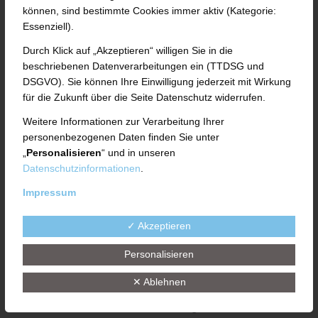
Im UTH TECHNICAL CENTER bieten wir speziell
können, sind bestimmte Cookies immer aktiv (Kategorie:
für unsere Kunden die Möglichkeit, unsere
Essenziell).
zukunftsweisenden Technologien und neuesten
Durch Klick auf „Akzeptieren“ willigen Sie in die
Verfahren mit eigenen Materialien und
beschriebenen Datenverarbeitungen ein (TTDSG und
DSGVO). Sie können Ihre Einwilligung jederzeit mit Wirkung
Produkten zu erproben. Hier stehen die
für die Zukunft über die Seite Datenschutz widerrufen.
konkreten Kundenanforderungen im
Weitere Informationen zur Verarbeitung Ihrer
Mittelpunkt.
personenbezogenen Daten finden Sie unter
„
Personalisieren
“ und in unseren
Je nach Material und Prozess dienen diese
Datenschutzinformationen
.
Versuche vorab dazu, die richtige
Impressum
Maschinenlösung unter Berücksichtigung der
gewünschten Prozessparameter wie z. B.
✓ Akzeptieren
Temperaturen, Siebfeinheiten, Durchsatz und
Personalisieren
Produktqualität zu ermitteln. Sie unterstützen
✕ Ablehnen
damit bei der Abstimmung des optimalen
Prozesses und sichern so erfolgreiche und