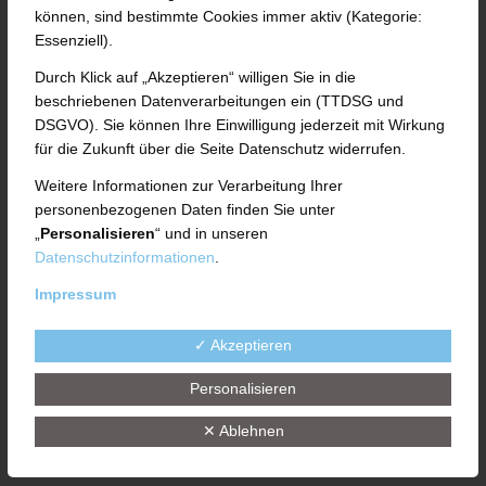
können, sind bestimmte Cookies immer aktiv (Kategorie:
Essenziell).
Zahnradpumpen für Kautschuk als modulare
Basiseinheit für die Kombination mit einer
Durch Klick auf „Akzeptieren“ willigen Sie in die
beschriebenen Datenverarbeitungen ein (TTDSG und
Vielzahl von Fütteraggregaten und
DSGVO). Sie können Ihre Einwilligung jederzeit mit Wirkung
Zubehöreinrichtungen. Eine flexible Anbindung
für die Zukunft über die Seite Datenschutz widerrufen.
an Kundenaggregate ist möglich.
Weitere Informationen zur Verarbeitung Ihrer
personenbezogenen Daten finden Sie unter
„
Personalisieren
“ und in unseren
Datenschutzinformationen
.
Impressum
✓ Akzeptieren
Personalisieren
✕ Ablehnen