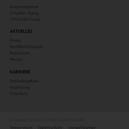
Ansprechpartner
Virtueller Dialog
UTH GmbH Fulda
AKTUELLES
Presse
Veröffentlichungen
Broschüren
Messen
KARRIERE
Stellenangebote
Ausbildung
Praktikum
© Copyright - UTH GmbH – THE MODULAR SOLUTION.
Impressum
Datenschutz
Hinweisgeber