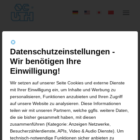
Datenschutzeinstellungen -
Wir benötigen Ihre
Einwilligung!
DREI NEUE AZUBIS BEI
DER UTH GMBH
Wir setzen auf unserer Seite Cookies und externe Dienste
mit Ihrer Einwilligung ein, um Inhalte und Werbung zu
personalisieren, Funktionen anzubieten und Ihren Zugriff
auf unsere Website zu analysieren. Diese Informationen
teilen wir mit unseren Partnern, welche ggfls. weitere Daten,
Fulda. Ein bisschen Nervosität gehört zum
die sie bisher gesammelt haben, mit diesen
zusammenführen (Kategorie: Anzeigen Netzwerke,
Start ins Berufsleben einfach dazu. Bei
Besucherzählerdienste, APIs, Video & Audio Dienste). Um
Elias Blankenburg, angehender
technisch-notwendige Funktionen sicher anbieten zu