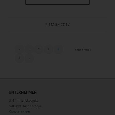
7. MÄRZ 2017
«
‹
3
4
5
Seite 5 von 6
6
›
UNTERNEHMEN
UTH im Blickpunkt
roll-ex® Technologie
Kompetenzen