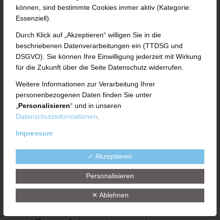
können, sind bestimmte Cookies immer aktiv (Kategorie:
Elektroniker für Betriebstechnik sowie den
Essenziell).
beiden Industriemechaniker-
Durch Klick auf „Akzeptieren“ willigen Sie in die
beschriebenen Datenverarbeitungen ein (TTDSG und
Auszubildenden Moritz Auth und Lars
DSGVO). Sie können Ihre Einwilligung jederzeit mit Wirkung
Kaupa hielt sich die Aufregung dann aber
für die Zukunft über die Seite Datenschutz widerrufen.
doch in Grenzen. Ihr neuer Arbeitgeber, die
Weitere Informationen zur Verarbeitung Ihrer
personenbezogenen Daten finden Sie unter
im Münsterfeld ansässige UTH GmbH,
„
Personalisieren
“ und in unseren
Datenschutzinformationen
.
hatte ihnen den Einstieg ins Unternehmen
Impressum
leicht gemacht – mit einem Vorab-
Schnuppertag für die neuen
✓ Akzeptieren
Nachwuchskräfte samt deren Eltern, einer
Personalisieren
Rundführung im Betrieb und persönlichen
✕ Ablehnen
Mentoren, die den Jugendlichen mit Rat