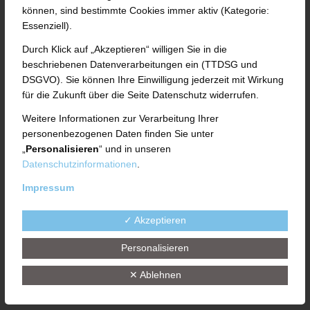
können, sind bestimmte Cookies immer aktiv (Kategorie:
Essenziell).
Ihr Weg mit uns: Phasen der
Verfahrensentwicklung mit unseren Kunden.
Durch Klick auf „Akzeptieren“ willigen Sie in die
beschriebenen Datenverarbeitungen ein (TTDSG und
DSGVO). Sie können Ihre Einwilligung jederzeit mit Wirkung
Verfahrenskonzeption
für die Zukunft über die Seite Datenschutz widerrufen.
Versuchsdurchführung
Weitere Informationen zur Verarbeitung Ihrer
Entwicklung
personenbezogenen Daten finden Sie unter
„
Personalisieren
“ und in unseren
Konstruktion
Datenschutzinformationen
.
Fertigung
Impressum
Montage
✓ Akzeptieren
After Sales Service
Personalisieren
Von der Entwicklung bis zum Produktionsstart
✕ Ablehnen
bis hin zum After Sales Service
.