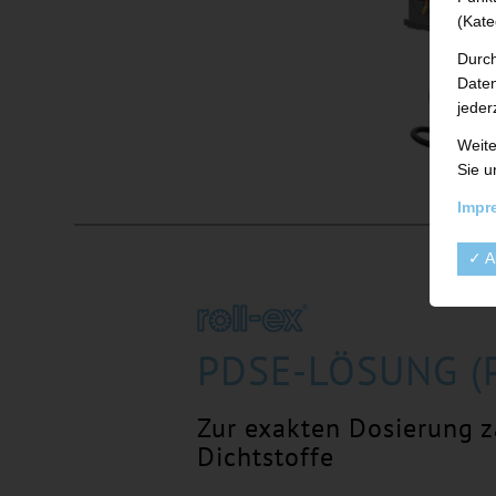
(Kate
Durch
Daten
jeder
Weite
Sie u
Impr
✓ A
PDSE-LÖSUNG (
Zur exakten Dosierung z
Dichtstoffe