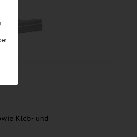
g
nden
owie Kleb- und