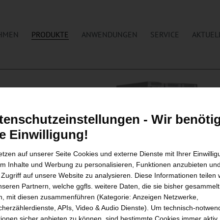
HMEN
PRODUKTE
ANWENDUNGEN
SERVICE
AKTUEL
tenschutzeinstellungen - Wir benöti
re Einwilligung!
etzen auf unserer Seite Cookies und externe Dienste mit Ihrer Einwilli
um Inhalte und Werbung zu personalisieren, Funktionen anzubieten un
 Zugriff auf unsere Website zu analysieren. Diese Informationen teilen 
nseren Partnern, welche ggfls. weitere Daten, die sie bisher gesammelt
, mit diesen zusammenführen (Kategorie: Anzeigen Netzwerke,
herzählerdienste, APIs, Video & Audio Dienste). Um technisch-notwen
ionen sicher anbieten zu können, sind bestimmte Cookies immer aktiv