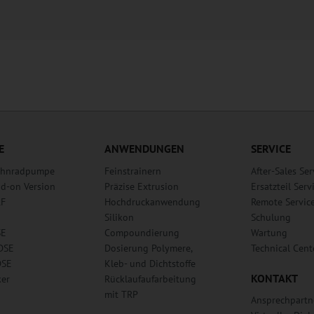
E
ANWENDUNGEN
SERVICE
Zahnradpumpe
Feinstrainern
After-Sales Ser
dd-on Version
Präzise Extrusion
Ersatzteil Serv
RF
Hochdruckanwendung
Remote Servic
Silikon
Schulung
SE
Compoundierung
Wartung
DSE
Dosierung Polymere,
Technical Cent
DSE
Kleb- und Dichtstoffe
KONTAKT
ker
Rücklaufaufarbeitung
mit TRP
Ansprechpartn