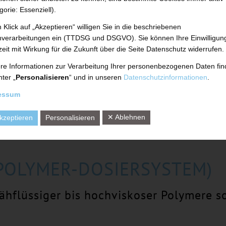
gorie: Essenziell).
 Klick auf „Akzeptieren“ willigen Sie in die beschriebenen
verarbeitungen ein (TTDSG und DSGVO). Sie können Ihre Einwilligun
zeit mit Wirkung für die Zukunft über die Seite Datenschutz widerrufen.
re Informationen zur Verarbeitung Ihrer personenbezogenen Daten fi
nter „
Personalisieren
“ und in unseren
Datenschutzinformationen
.
essum
✕ Ablehnen
kzeptieren
Personalisieren
POLYMER-DOSIERSYSTEM)
ähflüssiger bis hochviskoser Polymere s