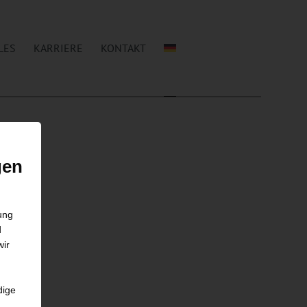
LES
KARRIERE
KONTAKT
gen
gung
d
wir
dige