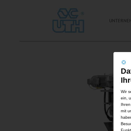
UNTERNE
Da
Ih
Wir s
ein, 
Ihren
mit u
haben
Besuc
Funkt