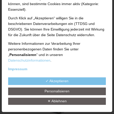
NACHHALTIGE LÖSUNGEN
können, sind bestimmte Cookies immer aktiv (Kategorie:
AUF DER TIRE
Essenziell).
Durch Klick auf „Akzeptieren“ willigen Sie in die
TECHNOLOGY EXPO 2025
beschriebenen Datenverarbeitungen ein (TTDSG und
DSGVO). Sie können Ihre Einwilligung jederzeit mit Wirkung
für die Zukunft über die Seite Datenschutz widerrufen.
Weitere Informationen zur Verarbeitung Ihrer
Weiterlesen
personenbezogenen Daten finden Sie unter
„
Personalisieren
“ und in unseren
Datenschutzinformationen
.
Impressum
27. JANUAR 2025
✓ Akzeptieren
Personalisieren
✕ Ablehnen