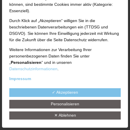
können, sind bestimmte Cookies immer aktiv (Kategorie:
Der automatische Prozess vereint in der
Essenziell).
Kautschukverarbeitung bewährte Verfahren wie
Durch Klick auf „Akzeptieren“ willigen Sie in die
Brechen, Homogenisieren und Austragen.
beschriebenen Datenverarbeitungen ein (TTDSG und
DSGVO). Sie können Ihre Einwilligung jederzeit mit Wirkung
Das kompakte System umfasst 3 Zonen auf der
für die Zukunft über die Seite Datenschutz widerrufen.
Walzenlänge:
Weitere Informationen zur Verarbeitung Ihrer
In der
Beschickungszone
können Materialien
personenbezogenen Daten finden Sie unter
„
Personalisieren
“ und in unseren
unterschiedlichster Arten und Formen wie zum
Datenschutzinformationen
.
Beispiel Felle, Platten oder ausgeformte Profile
Impressum
durch eine Fördereinrichtung aufgegeben
werden. In der
Homogenisierungszone
findet
✓ Akzeptieren
systembedingt eine mechanische
Personalisieren
Zwangsumformung statt. In der
Austragszone
wird das Material automatisch nach dem
✕ Ablehnen
bekannten
roll-ex® TRF-Prinzi
p ausgeformt.