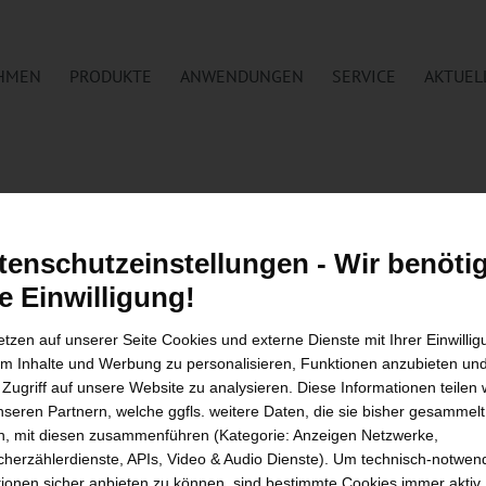
HMEN
PRODUKTE
ANWENDUNGEN
SERVICE
AKTUEL
tenschutzeinstellungen - Wir benöti
re Einwilligung!
etzen auf unserer Seite Cookies und externe Dienste mit Ihrer Einwilli
um Inhalte und Werbung zu personalisieren, Funktionen anzubieten un
 Zugriff auf unsere Website zu analysieren. Diese Informationen teilen 
NEWS (DE)
nseren Partnern, welche ggfls. weitere Daten, die sie bisher gesammelt
IM PANZERBETON – UTH EXPAN
, mit diesen zusammenführen (Kategorie: Anzeigen Netzwerke,
herzählerdienste, APIs, Video & Audio Dienste). Um technisch-notwen
MÜNSTERFELD IN FULDA
ionen sicher anbieten zu können, sind bestimmte Cookies immer aktiv