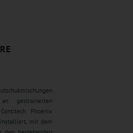
ERE
Kautschukmischungen
n gestrainerten
Contitech Phoenix
nstalliert, mit dem
on den bestehenden