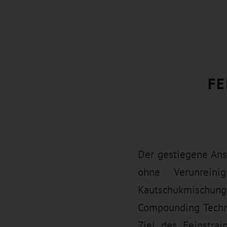
FE
Der gestiegene Ans
ohne Verunrein
Kautschukmischun
Compounding Techno
Ziel des Feinstra