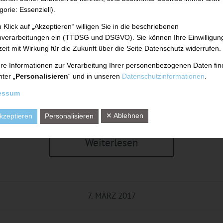
gorie: Essenziell).
 Klick auf „Akzeptieren“ willigen Sie in die beschriebenen
verarbeitungen ein (TTDSG und DSGVO). Sie können Ihre Einwilligun
ttag rollen wieder schwere Kettenfahrzeuge übe
zeit mit Wirkung für die Zukunft über die Seite Datenschutz widerrufen.
lände. Die UTH GmbH feierte den Spatenstich 
re Informationen zur Verarbeitung Ihrer personenbezogenen Daten fi
nter „
Personalisieren
“ und in unseren
Datenschutzinformationen
.
nshalle auf dem Betriebsgelände im Münsterfeld i
essum
itt für eine erneute Erweiterung des Maschinen
m Produktionsstandort Fulda.
✕ Ablehnen
kzeptieren
Personalisieren
Weiterlesen
7. MÄRZ 2017