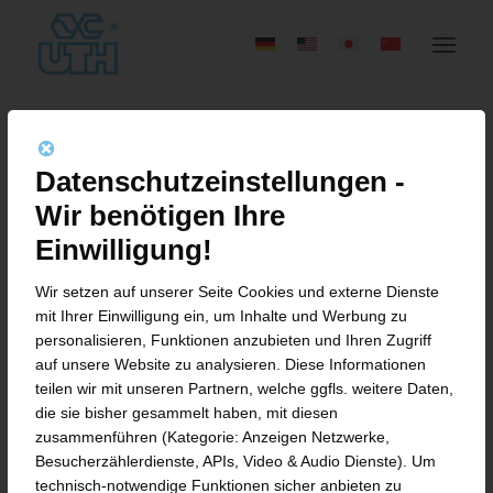
UTH GMBH AUF DER
Datenschutzeinstellungen -
SONNENSEITE –
Wir benötigen Ihre
INVESTITION IN
Einwilligung!
GROSSFLÄCHIGE P
Wir setzen auf unserer Seite Cookies und externe Dienste
mit Ihrer Einwilligung ein, um Inhalte und Werbung zu
HOTOVOLTAIK-ANLAGE F
personalisieren, Funktionen anzubieten und Ihren Zugriff
auf unsere Website zu analysieren. Diese Informationen
ÜR KLIMAFREUNDLICHE P
teilen wir mit unseren Partnern, welche ggfls. weitere Daten,
RODUKTION
die sie bisher gesammelt haben, mit diesen
zusammenführen (Kategorie: Anzeigen Netzwerke,
Besucherzählerdienste, APIs, Video & Audio Dienste). Um
technisch-notwendige Funktionen sicher anbieten zu