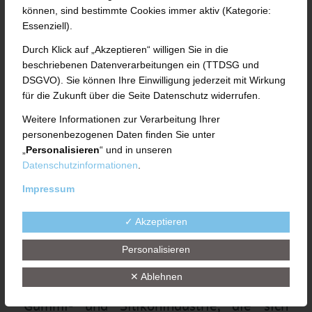
können, sind bestimmte Cookies immer aktiv (Kategorie:
Fulda. Ein bedeutender Schritt hin zur
Essenziell).
klimaneutralen Produktion: Die UTH
Durch Klick auf „Akzeptieren“ willigen Sie in die
beschriebenen Datenverarbeitungen ein (TTDSG und
GmbH setzt auf Sonnenenergie – und hat
DSGVO). Sie können Ihre Einwilligung jederzeit mit Wirkung
nun in eine großflächige Photovoltaik-
für die Zukunft über die Seite Datenschutz widerrufen.
Anlage am Fuldaer Produktionsstandort
Weitere Informationen zur Verarbeitung Ihrer
personenbezogenen Daten finden Sie unter
im Münsterfeld investiert. Das System ist
„
Personalisieren
“ und in unseren
Datenschutzinformationen
.
seit Mitte Februar in Betrieb.
Impressum
„Nachhaltigkeit ist das zentrale Thema
✓ Akzeptieren
unserer Gegenwart und unseres Tuns. Seit
Personalisieren
über 35 Jahren liefern wir weltweit
✕ Ablehnen
Maschinen und Anlagen für die Reifen-,
Gummi- und Silikonindustrie, die sich