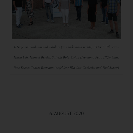
UTH feiert Jubiläum und Jubilare (von links nach rechts): Peter J. Uth, Eva-
Maria Uth, Manuel Bessler, Solvejg Bolz, Stefan Hegmann, Petra Hilfenhaus,
Nico Eckert, Tobias Bormann (es fehlen: Ilka Jost-Gutberlet und Fred Staatz)
6. AUGUST 2020