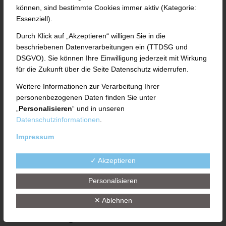
können, sind bestimmte Cookies immer aktiv (Kategorie:
GmbH in Fulda. Der
Essenziell).
Maschinenbauspezialist feierte in diesem
Durch Klick auf „Akzeptieren“ willigen Sie in die
Jahr am 1. August das 35-jährige
beschriebenen Datenverarbeitungen ein (TTDSG und
DSGVO). Sie können Ihre Einwilligung jederzeit mit Wirkung
Bestehen. Zum Jubiläum überraschten die
für die Zukunft über die Seite Datenschutz widerrufen.
Mitarbeiter den geschäftsführenden
Weitere Informationen zur Verarbeitung Ihrer
personenbezogenen Daten finden Sie unter
Gesellschafter Peter J. Uth mit einem
„
Personalisieren
“ und in unseren
„come-together“ auf dem Außengelände
Datenschutzinformationen
.
der UTH GmbH im Münsterfeld. Zugleich
Impressum
wurden die Verdienste der diesjährigen
✓ Akzeptieren
Jubilare gewürdigt.
Personalisieren
Ganz im Sinne der aktuellen
✕ Ablehnen
Bestimmungen fanden sich die