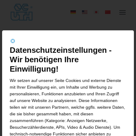
35 JAHRE UTH GMBH –
Datenschutzeinstellungen -
ÜBERRASCHUNG FÜR
Wir benötigen Ihre
PETER J. UTH ZUM 35-
Einwilligung!
JÄHRIGEN UND EHRUNG
Wir setzen auf unserer Seite Cookies und externe Dienste
mit Ihrer Einwilligung ein, um Inhalte und Werbung zu
WEITERER JUBILARE
personalisieren, Funktionen anzubieten und Ihren Zugriff
auf unsere Website zu analysieren. Diese Informationen
teilen wir mit unseren Partnern, welche ggfls. weitere Daten,
die sie bisher gesammelt haben, mit diesen
zusammenführen (Kategorie: Anzeigen Netzwerke,
Fulda/ Münsterfeld. Ein Jubiläum in
Besucherzählerdienste, APIs, Video & Audio Dienste). Um
besonderen Zeiten verzeichnet die UTH
technisch-notwendige Funktionen sicher anbieten zu