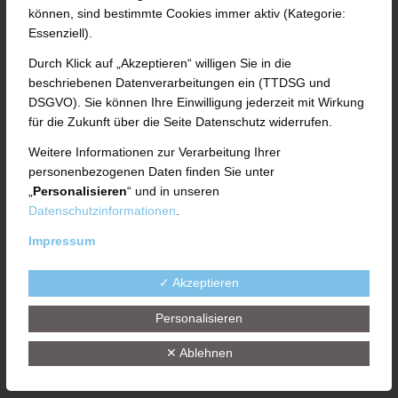
News (de)
können, sind bestimmte Cookies immer aktiv (Kategorie:
Essenziell).
Moderne Berufe rund um den
Durch Klick auf „Akzeptieren“ willigen Sie in die
Maschinenbau
beschriebenen Datenverarbeitungen ein (TTDSG und
DSGVO). Sie können Ihre Einwilligung jederzeit mit Wirkung
für die Zukunft über die Seite Datenschutz widerrufen.
Weitere Informationen zur Verarbeitung Ihrer
UTH GmbH informiert auf der
personenbezogenen Daten finden Sie unter
„
Personalisieren
“ und in unseren
Bildungsmesse über aktuelle
Datenschutzinformationen
.
Karrieremöglichkeiten Keine Frage:
Impressum
Maschinenbau ist eine Branche mit
✓ Akzeptieren
Zukunft. Welche vielfältigen
Karrieremöglichkeiten es in diesem
Personalisieren
Fachbereich gibt, zeigt die UTH GmbH
✕ Ablehnen
vom 16. bis 17. Juni 2019 auf der 13.