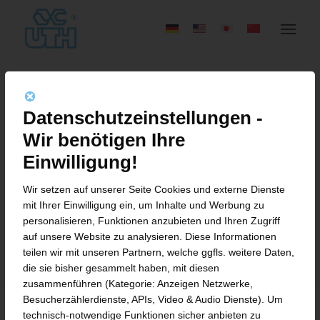
Datenschutzeinstellungen -
Wir benötigen Ihre
Über
mk@achteins.com
Einwilligung!
This author has not written his bio yet.
Wir setzen auf unserer Seite Cookies und externe Dienste
mit Ihrer Einwilligung ein, um Inhalte und Werbung zu
But we are proud to say that
mk@achteins.com
personalisieren, Funktionen anzubieten und Ihren Zugriff
contributed 1 entries already.
auf unsere Website zu analysieren. Diese Informationen
teilen wir mit unseren Partnern, welche ggfls. weitere Daten,
die sie bisher gesammelt haben, mit diesen
zusammenführen (Kategorie: Anzeigen Netzwerke,
Besucherzählerdienste, APIs, Video & Audio Dienste). Um
technisch-notwendige Funktionen sicher anbieten zu