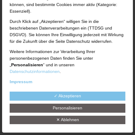
Unkategorisiert
können, sind bestimmte Cookies immer aktiv (Kategorie:
Essenziell).
Vom Praktikum in die
Durch Klick auf „Akzeptieren“ willigen Sie in die
Ausbildung: UTH begrüßt
beschriebenen Datenverarbeitungen ein (TTDSG und
DSGVO). Sie können Ihre Einwilligung jederzeit mit Wirkung
neue Auszubildende
für die Zukunft über die Seite Datenschutz widerrufen.
Weitere Informationen zur Verarbeitung Ihrer
personenbezogenen Daten finden Sie unter
3. August 2026
„
Personalisieren
“ und in unseren
Datenschutzinformationen
.
Impressum
Unkategorisiert
✓ Akzeptieren
Hilfstransporte in die Ukraine
Personalisieren
zunehmend auf finanzielle
✕ Ablehnen
Unterstützung angewiesen