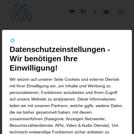
Datenschutzeinstellungen -
Wir benötigen Ihre
Über
ckoenig
Einwilligung!
This author has not written his bio yet.
Wir setzen auf unserer Seite Cookies und externe Dienste
mit Ihrer Einwilligung ein, um Inhalte und Werbung zu
But we are proud to say that
ckoenig
personalisieren, Funktionen anzubieten und Ihren Zugriff
contributed 78 entries already.
auf unsere Website zu analysieren. Diese Informationen
teilen wir mit unseren Partnern, welche ggfls. weitere Daten,
die sie bisher gesammelt haben, mit diesen
zusammenführen (Kategorie: Anzeigen Netzwerke,
Besucherzählerdienste, APIs, Video & Audio Dienste). Um
technisch-notwendige Funktionen sicher anbieten zu