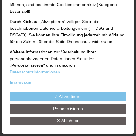
Fulda/Münsterfeld.
Zum Ausbildungsbeginn
können, sind bestimmte Cookies immer aktiv (Kategorie:
2025 haben drei junge Menschen ihre berufliche
Essenziell).
Zukunft bei der UTH GmbH im Fuldaer
Durch Klick auf „Akzeptieren“ willigen Sie in die
Münsterfeld begonnen. Josua Schleicher und
beschriebenen Datenverarbeitungen ein (TTDSG und
Felix Ebert starteten ihre Ausbildung zum
DSGVO). Sie können Ihre Einwilligung jederzeit mit Wirkung
für die Zukunft über die Seite Datenschutz widerrufen.
Industriemechaniker, während Bennet Helfrich
Weitere Informationen zur Verarbeitung Ihrer
als Technischer Produktdesigner ins Berufsleben
personenbezogenen Daten finden Sie unter
eingestiegen ist. Die neuen Teammitglieder
„
Personalisieren
“ und in unseren
wurden von Eva-Maria Uth, Leiterin der
Datenschutzinformationen
.
Personalabteilung sowie von Geschäftsführer
Impressum
Peter J. Uth persönlich begrüßt.
✓ Akzeptieren
Bereits im Juni hatten die neuen Auszubildenden
Personalisieren
die Gelegenheit, das Unternehmen im Rahmen
eines Kennenlerntags aus erster Hand zu erleben
✕ Ablehnen
– eine Tradition, die bei UTH seit vielen Jahren