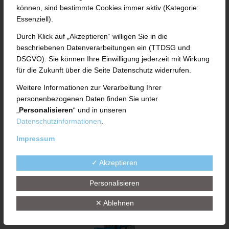
UTH PRÄSENTIERT
können, sind bestimmte Cookies immer aktiv (Kategorie:
Essenziell).
NACHHALTIGE LÖSUNGEN
Durch Klick auf „Akzeptieren“ willigen Sie in die
AUF DER TIRE
beschriebenen Datenverarbeitungen ein (TTDSG und
DSGVO). Sie können Ihre Einwilligung jederzeit mit Wirkung
TECHNOLOGY EXPO 2025
für die Zukunft über die Seite Datenschutz widerrufen.
Weitere Informationen zur Verarbeitung Ihrer
personenbezogenen Daten finden Sie unter
„
Personalisieren
“ und in unseren
Weiterlesen
Datenschutzinformationen
.
Impressum
✓ Akzeptieren
27. JANUAR 2025
Personalisieren
✕ Ablehnen