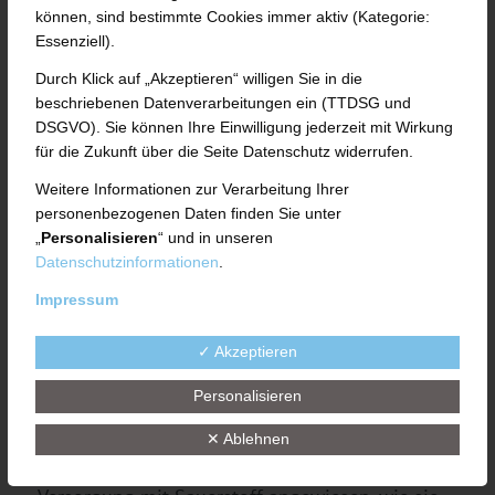
können, sind bestimmte Cookies immer aktiv (Kategorie:
gemeinnütziger Verein, der es sich es zum Ziel
Essenziell).
gesetzt hat, die medizinische Versorgung der
Durch Klick auf „Akzeptieren“ willigen Sie in die
Menschen in Afrika nachhaltig zu verbessern. Ein
beschriebenen Datenverarbeitungen ein (TTDSG und
aktuelles Projekt ist beispielsweise die
DSGVO). Sie können Ihre Einwilligung jederzeit mit Wirkung
für die Zukunft über die Seite Datenschutz widerrufen.
Erweiterung der Sauerstoffanlage im St. Dominic
´s Hospital in Akwatia/Ghana.
Weitere Informationen zur Verarbeitung Ihrer
personenbezogenen Daten finden Sie unter
Eine richtig dosierte Sauerstoffgabe an
„
Personalisieren
“ und in unseren
Datenschutzinformationen
.
Patienten kann lebensnotwendig sein
und auch
Impressum
Leben retten. Schwerstkranke
Lungen- und Herzpatienten,
✓ Akzeptieren
Neugeborene mit
Personalisieren
Sauerstoffmangel, sowie an
Covid 19 erkrankte Patienten:
✕ Ablehnen
sie alle sind auf die