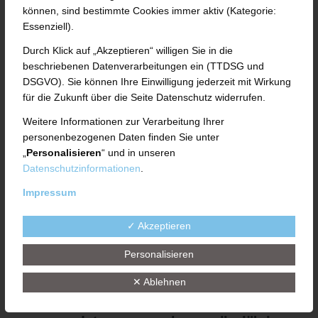
können, sind bestimmte Cookies immer aktiv (Kategorie:
am 28. April 2022 bei der UTH GmbH im
Essenziell).
Fuldaer Münsterfeld bot fünf Schülerinnen
Durch Klick auf „Akzeptieren“ willigen Sie in die
beschriebenen Datenverarbeitungen ein (TTDSG und
und Schülern einen Einblick in die
DSGVO). Sie können Ihre Einwilligung jederzeit mit Wirkung
vielfältigen Karriere-Möglichkeiten bei
für die Zukunft über die Seite Datenschutz widerrufen.
einem international agierenden
Weitere Informationen zur Verarbeitung Ihrer
personenbezogenen Daten finden Sie unter
Maschinenbauunternehmen. „Die
„
Personalisieren
“ und in unseren
Jugendlichen hatten viele Fragen und
Datenschutzinformationen
.
Impressum
haben in den Abteilungen genau
hingesehen“, berichtet UTH-
✓ Akzeptieren
Personalleiterin und
Personalisieren
Ausbildungsverantwortliche Eva-Maria
✕ Ablehnen
Uth. „Wir haben uns sehr gefreut über das