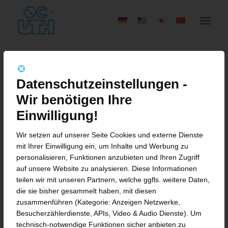
EINEN TAG IM
Datenschutzeinstellungen -
MASCHINENBAU
Wir benötigen Ihre
HAUTNAH ERLEBEN –
Einwilligung!
GIRL’S AND BOY’S DAY
Wir setzen auf unserer Seite Cookies und externe Dienste
mit Ihrer Einwilligung ein, um Inhalte und Werbung zu
BEI UTH IM FULDAER
personalisieren, Funktionen anzubieten und Ihren Zugriff
auf unsere Website zu analysieren. Diese Informationen
MÜNSTERFELD
teilen wir mit unseren Partnern, welche ggfls. weitere Daten,
die sie bisher gesammelt haben, mit diesen
zusammenführen (Kategorie: Anzeigen Netzwerke,
Besucherzählerdienste, APIs, Video & Audio Dienste). Um
Fulda. Der traditionelle Girl’s and Boy’s Day
technisch-notwendige Funktionen sicher anbieten zu