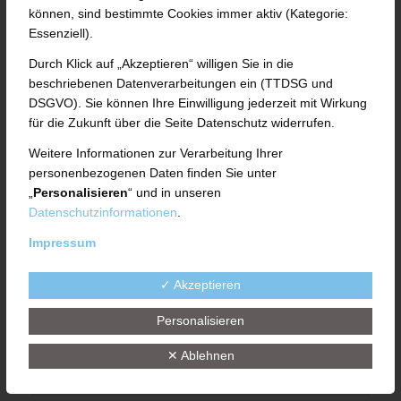
Bitte füllen Sie für Ihre Bewerbung das
können, sind bestimmte Cookies immer aktiv (Kategorie:
Formular aus.
Essenziell).
Durch Klick auf „Akzeptieren“ willigen Sie in die
Anrede
beschriebenen Datenverarbeitungen ein (TTDSG und
DSGVO). Sie können Ihre Einwilligung jederzeit mit Wirkung
für die Zukunft über die Seite Datenschutz widerrufen.
Weitere Informationen zur Verarbeitung Ihrer
Vorname*
personenbezogenen Daten finden Sie unter
„
Personalisieren
“ und in unseren
Datenschutzinformationen
.
Impressum
Nachname*
✓ Akzeptieren
Personalisieren
E-Mail*
✕ Ablehnen