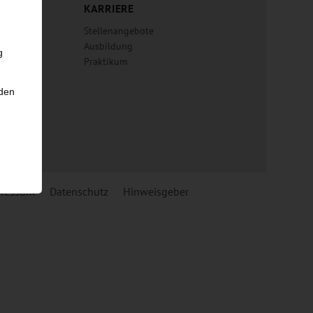
KARRIERE
er
Stellenangebote
Ausbildung
g
er
Praktikum
og
nden
lda
ressum
Datenschutz
Hinweisgeber