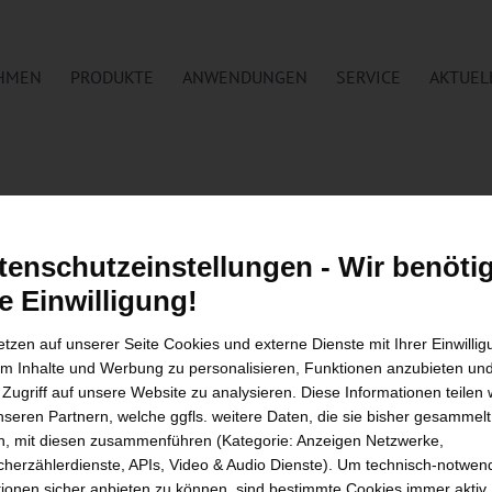
HMEN
PRODUKTE
ANWENDUNGEN
SERVICE
AKTUEL
tenschutzeinstellungen - Wir benöti
re Einwilligung!
etzen auf unserer Seite Cookies und externe Dienste mit Ihrer Einwilli
E
ANWENDUNGEN
SERVICE
um Inhalte und Werbung zu personalisieren, Funktionen anzubieten un
Zahnradpumpe
Feinstrainern
After-Sales Ser
 Zugriff auf unsere Website zu analysieren. Diese Informationen teilen 
dd-on Version
Präzise Extrusion
Ersatzteil Serv
nseren Partnern, welche ggfls. weitere Daten, die sie bisher gesammelt
RF
Hochdruckanwendung
Remote Servic
, mit diesen zusammenführen (Kategorie: Anzeigen Netzwerke,
Silikon
Schulung
herzählerdienste, APIs, Video & Audio Dienste). Um technisch-notwen
SE
Compoundierung
Wartung
ionen sicher anbieten zu können, sind bestimmte Cookies immer aktiv