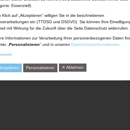
DSE
Dosierung Polymere,
Technical Cent
gorie: Essenziell).
DSE
Kleb- und Dichtstoffe
 Klick auf „Akzeptieren“ willigen Sie in die beschriebenen
KONTAKT
ker
Rücklaufaufarbeitung
verarbeitungen ein (TTDSG und DSGVO). Sie können Ihre Einwilligun
mit TRP
Ansprechpartn
zeit mit Wirkung für die Zukunft über die Seite Datenschutz widerrufen.
Virtueller Dial
re Informationen zur Verarbeitung Ihrer personenbezogenen Daten fi
UTH GmbH Fu
nter „
Personalisieren
“ und in unseren
Datenschutzinformationen
.
essum
✕ Ablehnen
kzeptieren
Personalisieren
Imp