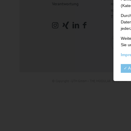
Verantwortung
roll-ex® M
(Kate
roll-ex® P
Durch
TRP Rewor
Daten
jeder
Weite
Sie u
Impr
✓ A
© Copyright - UTH GmbH – THE MODULAR SOLUTION.