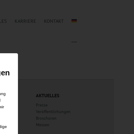
LES
KARRIERE
KONTAKT
gen
gung
AKTUELLES
d
vice
Presse
wir
ice
Veröffentlichungen
e
Broschüren
Messen
dige