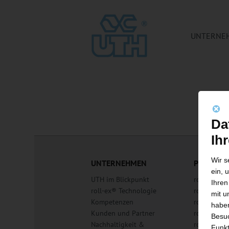
UNTERNE
Da
Ih
Wir s
UNTERNEHMEN
PRODUKT
ein, 
UTH im Blickpunkt
roll-ex® 
Ihren
roll-ex® Technologie
roll-ex® A
mit u
Kompetenzen
roll-ex® T
haben
Kunden und Partner
roll-ex® SF
Besuc
Nachhaltigkeit &
roll-ex® D
Funkt