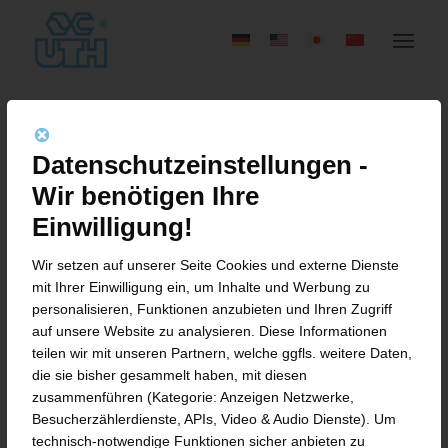
MACBOOK PRO
&
SSD,
Datenschutzeinstellungen -
DESIGNED FOR THE NEW
Wir benötigen Ihre
GRAPEFRUIT CAMPAIGN
Einwilligung!
Wir setzen auf unserer Seite Cookies und externe Dienste
Lorem ipsum dolor sit amet, consectetuer
mit Ihrer Einwilligung ein, um Inhalte und Werbung zu
adipiscing elit. Aenean commodo ligula eget
personalisieren, Funktionen anzubieten und Ihren Zugriff
dolor. Aenean massa. Cum sociis natoque
auf unsere Website zu analysieren. Diese Informationen
teilen wir mit unseren Partnern, welche ggfls. weitere Daten,
penatibus et
magnis
dis parturient montes,
die sie bisher gesammelt haben, mit diesen
nascetur
ridiculus
mus. Donec quam felis,
zusammenführen (Kategorie: Anzeigen Netzwerke,
ultricies nec, pellentesque eu, pretium quis, sem.
Besucherzählerdienste, APIs, Video & Audio Dienste). Um
technisch-notwendige Funktionen sicher anbieten zu