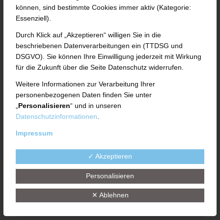
Bitte füllen Sie für Ihre Bewerbung das
können, sind bestimmte Cookies immer aktiv (Kategorie:
Formular aus
Essenziell).
Durch Klick auf „Akzeptieren“ willigen Sie in die
Anrede
beschriebenen Datenverarbeitungen ein (TTDSG und
DSGVO). Sie können Ihre Einwilligung jederzeit mit Wirkung
für die Zukunft über die Seite Datenschutz widerrufen.
Weitere Informationen zur Verarbeitung Ihrer
Vorname*
personenbezogenen Daten finden Sie unter
„
Personalisieren
“ und in unseren
Datenschutzinformationen
.
Impressum
Nachname*
✓ Akzeptieren
Personalisieren
E-Mail*
✕ Ablehnen