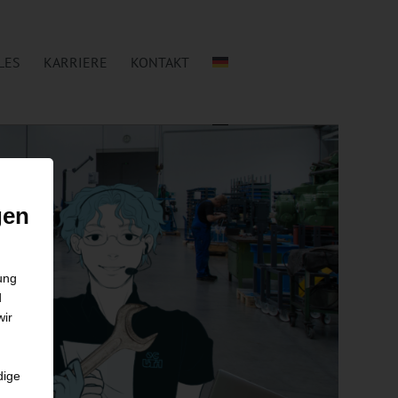
LES
KARRIERE
KONTAKT
gen
gung
d
wir
dige