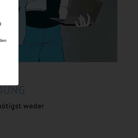
g
nden
DUNG
nötigst weder