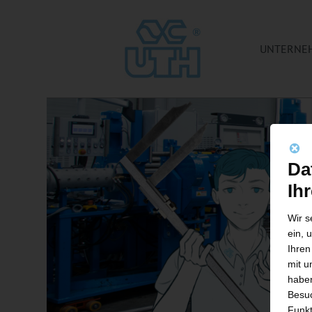
UNTERNE
Da
Ih
Wir s
ein, 
Ihren
mit u
haben
Besuc
Funkt