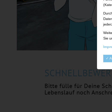
(Kate
Durch
Daten
jeder
Weite
Sie u
Impr
✓ A
SCHNELLBEWER
Bitte fülle für Deine S
Lebenslauf noch Anschr