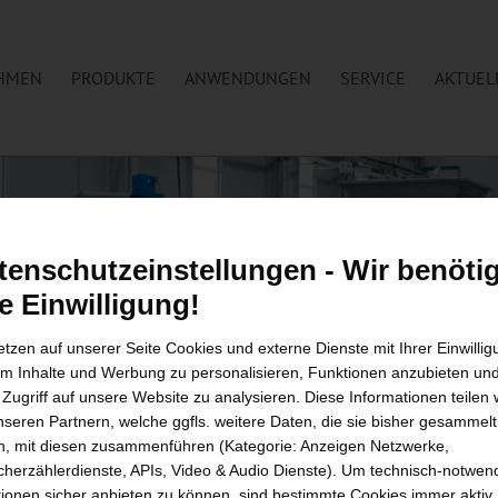
HMEN
PRODUKTE
ANWENDUNGEN
SERVICE
AKTUEL
tenschutzeinstellungen - Wir benöti
re Einwilligung!
etzen auf unserer Seite Cookies und externe Dienste mit Ihrer Einwilli
um Inhalte und Werbung zu personalisieren, Funktionen anzubieten un
 Zugriff auf unsere Website zu analysieren. Diese Informationen teilen 
nseren Partnern, welche ggfls. weitere Daten, die sie bisher gesammelt
, mit diesen zusammenführen (Kategorie: Anzeigen Netzwerke,
herzählerdienste, APIs, Video & Audio Dienste). Um technisch-notwen
ionen sicher anbieten zu können, sind bestimmte Cookies immer aktiv