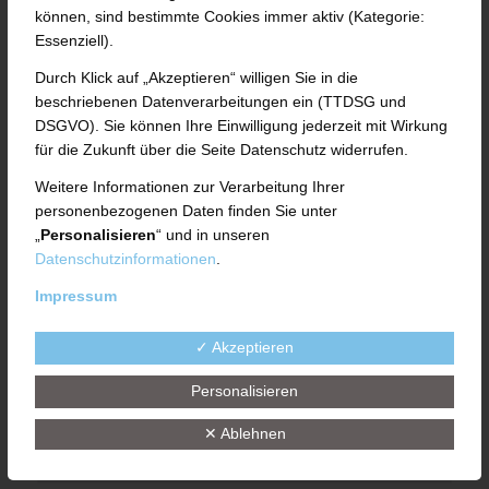
Bitte füllen Sie für Ihre Bewerbung das
können, sind bestimmte Cookies immer aktiv (Kategorie:
Formular aus
Essenziell).
Durch Klick auf „Akzeptieren“ willigen Sie in die
Anrede
beschriebenen Datenverarbeitungen ein (TTDSG und
DSGVO). Sie können Ihre Einwilligung jederzeit mit Wirkung
für die Zukunft über die Seite Datenschutz widerrufen.
Weitere Informationen zur Verarbeitung Ihrer
Vorname*
personenbezogenen Daten finden Sie unter
„
Personalisieren
“ und in unseren
Datenschutzinformationen
.
Impressum
Nachname*
✓ Akzeptieren
Personalisieren
E-Mail*
✕ Ablehnen