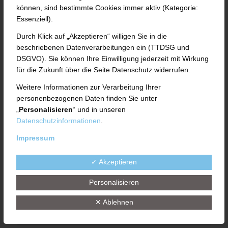
Bitte füllen Sie für Ihre Bewerbung das
können, sind bestimmte Cookies immer aktiv (Kategorie:
Formular aus
Essenziell).
Durch Klick auf „Akzeptieren“ willigen Sie in die
Anrede
beschriebenen Datenverarbeitungen ein (TTDSG und
DSGVO). Sie können Ihre Einwilligung jederzeit mit Wirkung
für die Zukunft über die Seite Datenschutz widerrufen.
Weitere Informationen zur Verarbeitung Ihrer
Vorname*
personenbezogenen Daten finden Sie unter
„
Personalisieren
“ und in unseren
Datenschutzinformationen
.
Impressum
Nachname*
✓ Akzeptieren
Personalisieren
E-Mail*
✕ Ablehnen