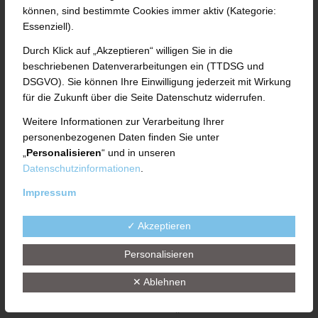
können, sind bestimmte Cookies immer aktiv (Kategorie:
Essenziell).
Fulda. Langjährige Mitarbeitende sind für
Durch Klick auf „Akzeptieren“ willigen Sie in die
ein Unternehmen Garant für Know-how
beschriebenen Datenverarbeitungen ein (TTDSG und
und Erfahrung sowie Beweis für ein
DSGVO). Sie können Ihre Einwilligung jederzeit mit Wirkung
für die Zukunft über die Seite Datenschutz widerrufen.
offensichtlich angenehmes,
Weitere Informationen zur Verarbeitung Ihrer
wertschätzendes Arbeitsklima. Bei der
personenbezogenen Daten finden Sie unter
Fuldaer UTH GmbH wurden nun elf
„
Personalisieren
“ und in unseren
Datenschutzinformationen
.
Jubilarinnen und Jubilare geehrt. „Wir
Impressum
freuen uns sehr über zusammen exakt 100
✓ Akzeptieren
Jahre Engagement in unserem Team“,
betonte Geschäftsführer Peter J. Uth bei
Personalisieren
der Ehrung im Rahmen des diesjährigen
✕ Ablehnen
UTH-Oktoberfestes. „Wachstum und