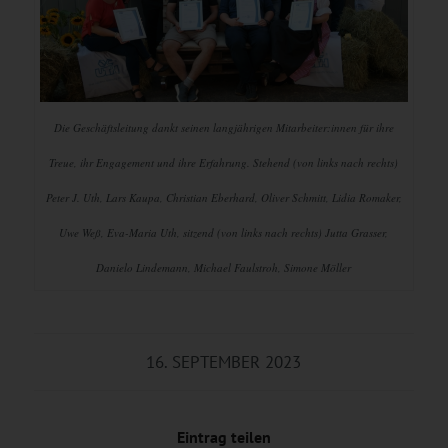
Die Geschäftsleitung dankt seinen langjährigen Mitarbeiter:innen für ihre
Treue, ihr Engagement und ihre Erfahrung. Stehend (von links nach rechts)
Peter J. Uth, Lars Kaupa, Christian Eberhard, Oliver Schmitt, Lidia Romaker,
Uwe Weß, Eva-Maria Uth, sitzend (von links nach rechts) Jutta Grasser,
Danielo Lindemann, Michael Faulstroh, Simone Möller
16. SEPTEMBER 2023
Eintrag teilen