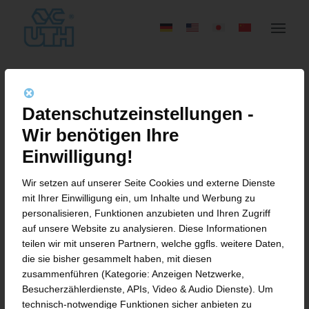
DANK FÜR EINSATZ UND
Datenschutzeinstellungen -
IDEEN: ELF
Wir benötigen Ihre
JUBILARINNEN UND
Einwilligung!
JUBILARE BEI UTH
Wir setzen auf unserer Seite Cookies und externe Dienste
mit Ihrer Einwilligung ein, um Inhalte und Werbung zu
GEEHRT
personalisieren, Funktionen anzubieten und Ihren Zugriff
auf unsere Website zu analysieren. Diese Informationen
teilen wir mit unseren Partnern, welche ggfls. weitere Daten,
die sie bisher gesammelt haben, mit diesen
zusammenführen (Kategorie: Anzeigen Netzwerke,
Fuldaer Maschinenbau-Unternehmen
Besucherzählerdienste, APIs, Video & Audio Dienste). Um
feiert stolze „100 Jahre Engagement“
technisch-notwendige Funktionen sicher anbieten zu