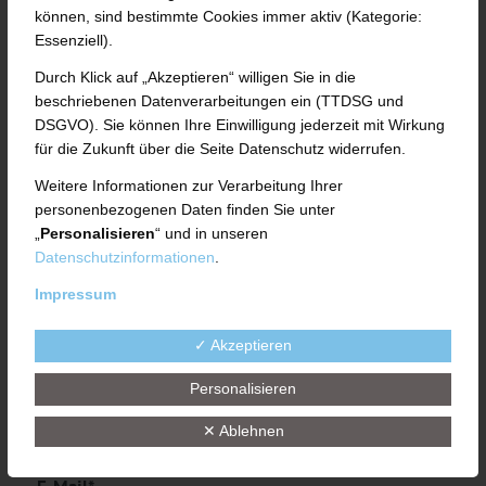
VERFAHRENSTECHNIK
können, sind bestimmte Cookies immer aktiv (Kategorie:
(M/W/D)
Essenziell).
Durch Klick auf „Akzeptieren“ willigen Sie in die
Bitte füllen Sie für Ihre Bewerbung das
beschriebenen Datenverarbeitungen ein (TTDSG und
Formular aus.
DSGVO). Sie können Ihre Einwilligung jederzeit mit Wirkung
für die Zukunft über die Seite Datenschutz widerrufen.
Anrede
Weitere Informationen zur Verarbeitung Ihrer
personenbezogenen Daten finden Sie unter
„
Personalisieren
“ und in unseren
Datenschutzinformationen
.
Vorname*
Impressum
✓ Akzeptieren
Nachname*
Personalisieren
✕ Ablehnen