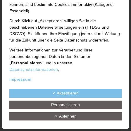
TEILZEIT
können, sind bestimmte Cookies immer aktiv (Kategorie:
Essenziell).
Bitte füllen Sie für Ihre Bewerbung das
Formular aus
Durch Klick auf „Akzeptieren“ willigen Sie in die
beschriebenen Datenverarbeitungen ein (TTDSG und
Anrede
DSGVO). Sie können Ihre Einwilligung jederzeit mit Wirkung
für die Zukunft über die Seite Datenschutz widerrufen.
Weitere Informationen zur Verarbeitung Ihrer
personenbezogenen Daten finden Sie unter
Vorname*
„
Personalisieren
“ und in unseren
Datenschutzinformationen
.
Impressum
Nachname*
✓ Akzeptieren
Personalisieren
✕ Ablehnen
E-Mail*