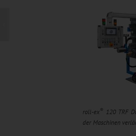
„Die nächsten Fachkräfte-
Generationen fest im
Blick“
®
roll-ex
120 TRF Dua
der Maschinen verlä