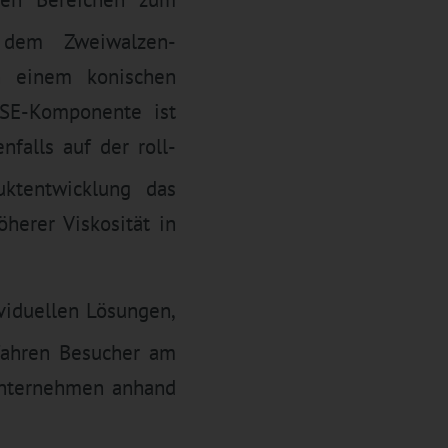
dem Zweiwalzen-
h einem konischen
DSE-Komponente ist
falls auf der roll-
uktentwicklung das
herer Viskosität in
viduellen Lösungen,
rfahren Besucher am
 Unternehmen anhand