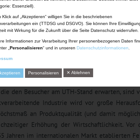
f der weltweiten Leitmesse der Kunststoff- und 
gorie: Essenziell).
 Klick auf „Akzeptieren“ willigen Sie in die beschriebenen
®
en der bewährten roll-ex
Zahnradpumpen-Tec
verarbeitungen ein (TTDSG und DSGVO). Sie können Ihre Einwilligun
ungen innovative Neuentwicklungen wie der re
zeit mit Wirkung für die Zukunft über die Seite Datenschutz widerrufen.
fizierer (TRP) zur Aufarbeitung von Rückläufer
re Informationen zur Verarbeitung Ihrer personenbezogenen Daten fi
nter „
Personalisieren
“ und in unseren
Datenschutzinformationen
.
ung, das effiziente Dual Drive-Konzept sowie 
essum
tem.
✕ Ablehnen
kzeptieren
Personalisieren
und nachhaltigen Lösungen zum Feinstrainern 
 die den Besucher am UTH-Stand erwarten, sind vo
verarbeitende Industrie wird vor große Herausfo
Höchstmaß an Produktqualität (und damit möglich
ichzeitiger Erhöhung der Wirtschaftlichkeit. Vor
35 Jahren im internationalen Markt etablierten F