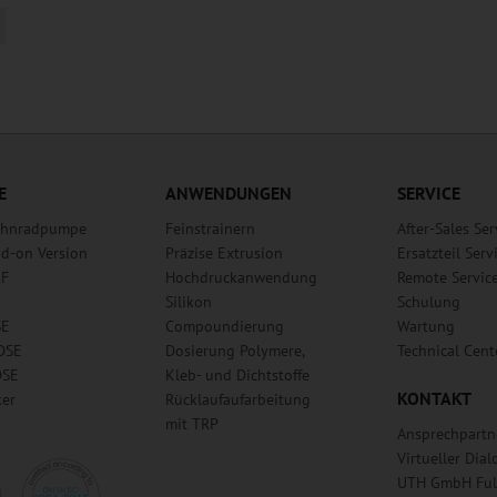
Alternative:
E
ANWENDUNGEN
SERVICE
Zahnradpumpe
Feinstrainern
After-Sales Ser
dd-on Version
Präzise Extrusion
Ersatzteil Serv
RF
Hochdruckanwendung
Remote Servic
Silikon
Schulung
SE
Compoundierung
Wartung
DSE
Dosierung Polymere,
Technical Cent
DSE
Kleb- und Dichtstoffe
KONTAKT
ker
Rücklaufaufarbeitung
mit TRP
Ansprechpartn
Virtueller Dial
UTH GmbH Fu