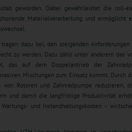
ab geworden. Dabei gewährleistet die roll-e
chonende Materialverarbeitung und ermöglicht 
swechsel.
 tragen dazu bei, den steigenden Anforderungen
erecht zu werden. Dazu zählt unter anderem das 
pt, das auf dem Doppelantrieb der Zahnrad
brasiven Mischungen zum Einsatz kommt. Durch d
iß von Rotoren und Zahnradpumpe reduzieren, d
rn und damit die langfristige Produktivität erhö
 Wartungs- und Instandhaltungskosten – wirtschaf
isenden UTH-Lösungen kommen in verschiede