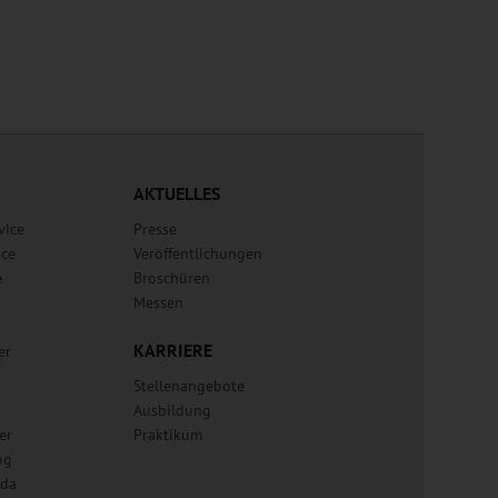
AKTUELLES
vice
Presse
ice
Veröffentlichungen
e
Broschüren
Messen
KARRIERE
er
Stellenangebote
Ausbildung
er
Praktikum
og
lda