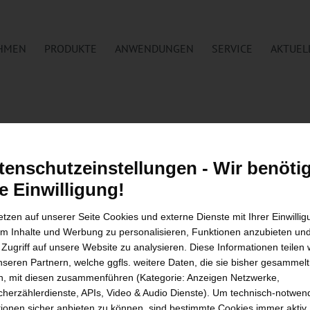
HMEN
PRODUKTE
ANWENDUNGEN
SERVICE
AKTUEL
 DRIVE-GENERATION FÜR DIE
tenschutzeinstellungen - Wir benöti
EITUNG VON KAUTSCHUK UND 
re Einwilligung!
etzen auf unserer Seite Cookies und externe Dienste mit Ihrer Einwilli
um Inhalte und Werbung zu personalisieren, Funktionen anzubieten un
 auf der K 2022 innovative Technologien z
 Zugriff auf unsere Website zu analysieren. Diese Informationen teilen 
und Nachhaltigkeit
nseren Partnern, welche ggfls. weitere Daten, die sie bisher gesammelt
, mit diesen zusammenführen (Kategorie: Anzeigen Netzwerke,
herzählerdienste, APIs, Video & Audio Dienste). Um technisch-notwen
26. Oktober präsentiert die UTH GmbH aus Ful
ionen sicher anbieten zu können, sind bestimmte Cookies immer aktiv