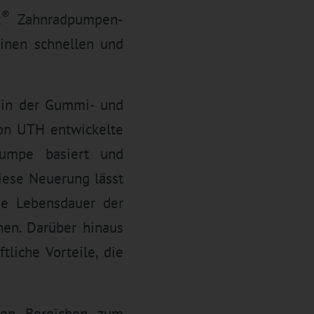
®
x
Zahnradpumpen-
einen schnellen und
 in der Gummi- und
von UTH entwickelte
pumpe basiert und
iese Neuerung lässt
ie Lebensdauer der
hen. Darüber hinaus
tliche Vorteile, die
nen Bereichen zum