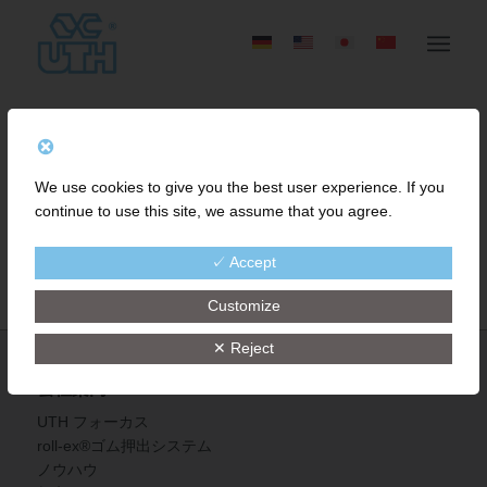
何も見つかりませんでした
We use cookies to give you the best user experience. If you
continue to use this site, we assume that you agree.
Sorry, no posts matched your criteria
✓ Accept
Customize
✕ Reject
会社案内
UTH フォーカス
roll-ex®ゴム押出システム
ノウハウ